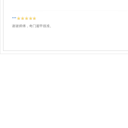
***
谢谢师傅，奇门遁甲很准。