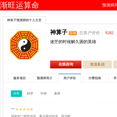
渐旺运算命
预测师
网
神算子预测师的个人主页
神算子
总客户评价：
9282
迷茫的时候解久困的英雄
在线咨询
发送私信
服务项目
预测师简介
用户评价
付费指南
常
所有
好评
中评
差评
***
感谢奇门遁甲很准，事业看的很准，很清晰。